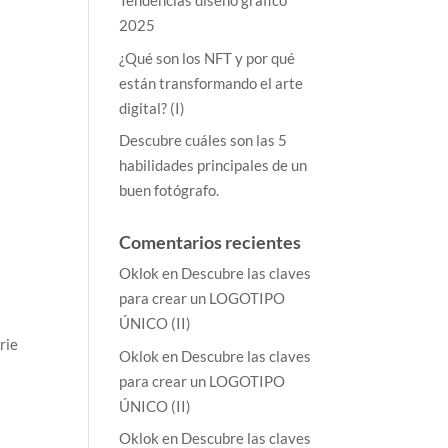
Tendencias diseño gráfico
2025
¿Qué son los NFT y por qué
están transformando el arte
digital? (I)
Descubre cuáles son las 5
habilidades principales de un
buen fotógrafo.
Comentarios recientes
Oklok
en
Descubre las claves
para crear un LOGOTIPO
ÚNICO (II)
rie
Oklok
en
Descubre las claves
para crear un LOGOTIPO
ÚNICO (II)
Oklok
en
Descubre las claves