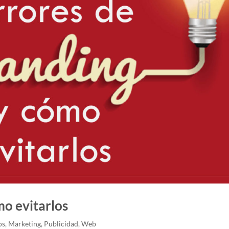
mo evitarlos
os
,
Marketing
,
Publicidad
,
Web