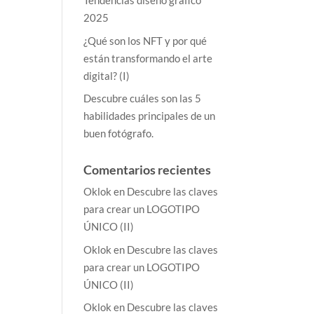
Tendencias diseño gráfico
2025
¿Qué son los NFT y por qué
están transformando el arte
digital? (I)
Descubre cuáles son las 5
habilidades principales de un
buen fotógrafo.
Comentarios recientes
Oklok
en
Descubre las claves
para crear un LOGOTIPO
ÚNICO (II)
s
Oklok
en
Descubre las claves
para crear un LOGOTIPO
ÚNICO (II)
Oklok
en
Descubre las claves