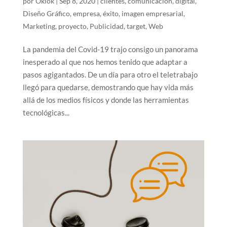
por
Oklok
|
Sep 8, 2020
|
clientes
,
comunicación
,
digital
,
Diseño Gráfico
,
empresa
,
éxito
,
imagen empresarial
,
Marketing
,
proyecto
,
Publicidad
,
target
,
Web
La pandemia del Covid-19 trajo consigo un panorama
inesperado al que nos hemos tenido que adaptar a
pasos agigantados. De un día para otro el teletrabajo
llegó para quedarse, demostrando que hay vida más
allá de los medios físicos y donde las herramientas
tecnológicas...