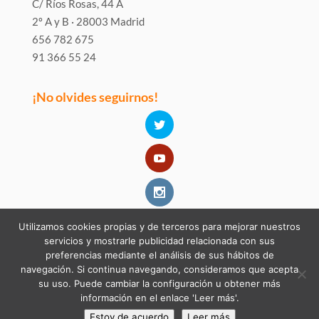
C/ Ríos Rosas, 44 A
2º A y B · 28003 Madrid
656 782 675
91 366 55 24
¡No olvides seguirnos!
Utilizamos cookies propias y de terceros para mejorar nuestros
servicios y mostrarle publicidad relacionada con sus
preferencias mediante el análisis de sus hábitos de
navegación. Si continua navegando, consideramos que acepta
su uso. Puede cambiar la configuración u obtener más
información en el enlace 'Leer más'.
Estoy de acuerdo
Leer más