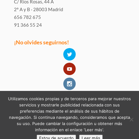
C/ Ríos Rosas, 44 A
2º A y B · 28003 Madrid
656 782 675
91 366 55 24
¡No olvides seguirnos!
Utilizamos cookies propias y de terceros para mejorar nuestros
servicios y mostrarle publicidad relacionada con sus
preferencias mediante el análisis de sus hábitos de
navegación. Si continua navegando, consideramos que acepta
su uso. Puede cambiar la configuración u obtener más
información en el enlace 'Leer más'.
Estoy de acuerdo
Leer más