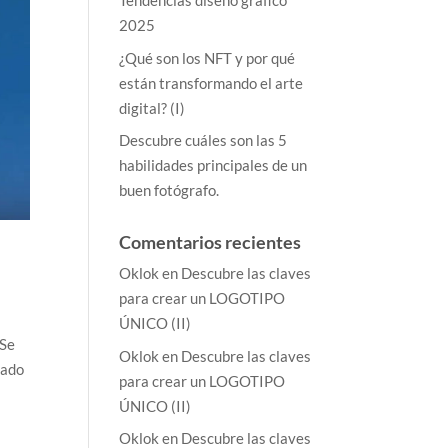
Tendencias diseño gráfico
2025
¿Qué son los NFT y por qué
están transformando el arte
digital? (I)
Descubre cuáles son las 5
habilidades principales de un
buen fotógrafo.
Comentarios recientes
Oklok
en
Descubre las claves
para crear un LOGOTIPO
ÚNICO (II)
 Se
Oklok
en
Descubre las claves
nado
para crear un LOGOTIPO
ÚNICO (II)
Oklok
en
Descubre las claves