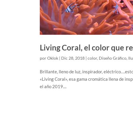
Living Coral, el color que 
por
Oklok
|
Dic 28, 2018
|
color
,
Diseño Gráfico
,
Il
Brillante, lleno de luz, inspirador, eléctrico….es
«Living Coral», esa gama cromática llena de insp
el año 2019....