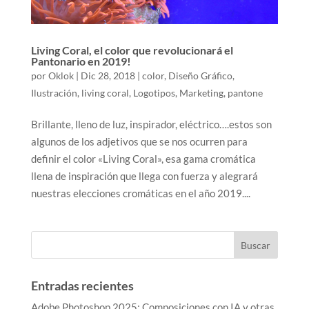
Living Coral, el color que revolucionará el
Pantonario en 2019!
por
Oklok
|
Dic 28, 2018
|
color
,
Diseño Gráfico
,
Ilustración
,
living coral
,
Logotipos
,
Marketing
,
pantone
Brillante, lleno de luz, inspirador, eléctrico….estos son
algunos de los adjetivos que se nos ocurren para
definir el color «Living Coral», esa gama cromática
llena de inspiración que llega con fuerza y alegrará
nuestras elecciones cromáticas en el año 2019....
Entradas recientes
Adobe Photoshop 2025: Composiciones con IA y otras