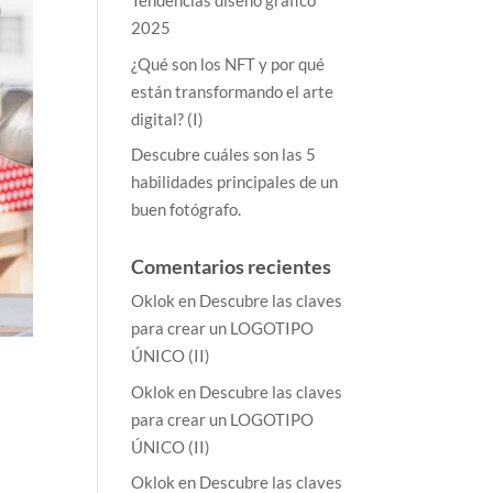
Tendencias diseño gráfico
2025
¿Qué son los NFT y por qué
están transformando el arte
digital? (I)
Descubre cuáles son las 5
habilidades principales de un
buen fotógrafo.
Comentarios recientes
Oklok
en
Descubre las claves
para crear un LOGOTIPO
ÚNICO (II)
r
Oklok
en
Descubre las claves
para crear un LOGOTIPO
ÚNICO (II)
Oklok
en
Descubre las claves