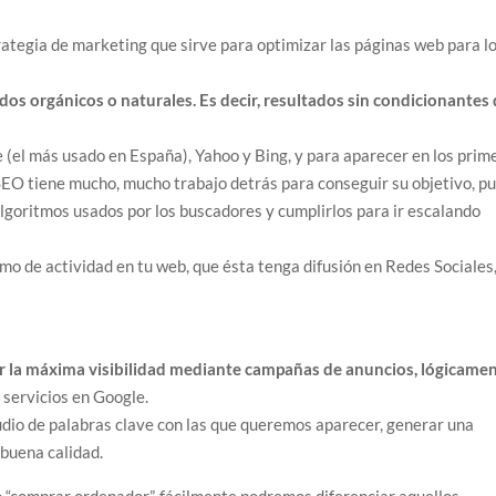
ategia de marketing que sirve para optimizar las páginas web para l
dos orgánicos o naturales. Es decir, resultados sin condicionantes
(el más usado en España), Yahoo y Bing, y para aparecer en los prim
EO tiene mucho, mucho trabajo detrás para conseguir su objetivo, p
algoritmos usados por los buscadores y cumplirlos para ir escalando
o de actividad en tu web, que ésta tenga difusión en Redes Sociales
r la máxima visibilidad mediante campañas de anuncios, lógicame
o servicios en Google.
dio de palabras clave con las que queremos aparecer, generar una
buena calidad.
“comprar ordenador”, fácilmente podremos diferenciar aquellos