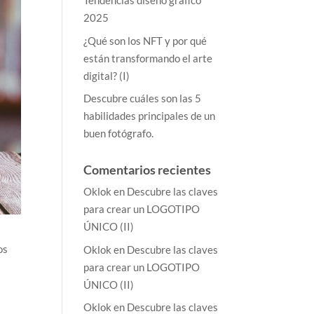
Tendencias diseño gráfico
2025
¿Qué son los NFT y por qué
están transformando el arte
digital? (I)
Descubre cuáles son las 5
habilidades principales de un
buen fotógrafo.
Comentarios recientes
Oklok
en
Descubre las claves
para crear un LOGOTIPO
ÚNICO (II)
os
Oklok
en
Descubre las claves
para crear un LOGOTIPO
ÚNICO (II)
Oklok
en
Descubre las claves