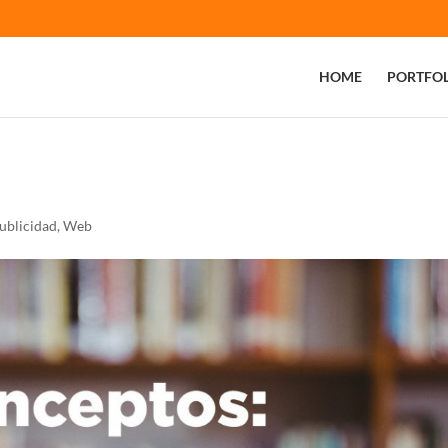
HOME
PORTFOL
ublicidad
,
Web